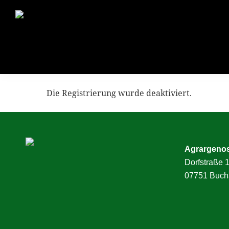
Zur
Zum
Hauptnavigation
Inhalt
springen
springen
Die Registrierung wurde deaktiviert.
Agrargeno
Dorfstraße 
07751 Buch