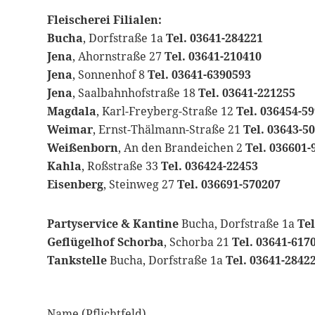
Fleischerei Filialen:
Bucha
, Dorfstraße 1a
Tel. 03641-284221
Jena
, Ahornstraße 27
Tel. 03641-210410
Jena
, Sonnenhof 8
Tel. 03641-6390593
Jena
, Saalbahnhofstraße 18
Tel. 03641-221255
Magdala
, Karl-Freyberg-Straße 12
Tel. 036454-5
Weimar
, Ernst-Thälmann-Straße 21
Tel. 03643-5
Weißenborn
, An den Brandeichen 2
Tel. 036601-
Kahla
, Roßstraße 33
Tel. 036424-22453
Eisenberg
, Steinweg 27
Tel. 036691-570207
Partyservice & Kantine
Bucha, Dorfstraße 1a
Tel
Geflügelhof Schorba
, Schorba 21
Tel. 03641-617
Tankstelle
Bucha, Dorfstraße 1a
Tel. 03641-2842
Name (Pflichtfeld)