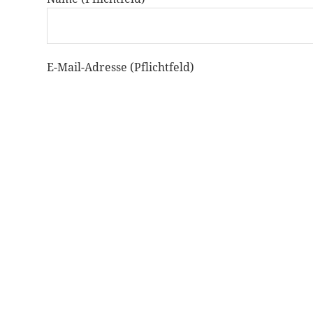
E-Mail-Adresse (Pflichtfeld)
Telefonnummer (Pflichtfeld für eventuelle Rück
Betreff
Ihre Nachricht an uns