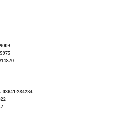
99009
05975
914870
.
03641-284234
022
27