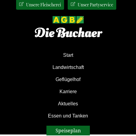
Zur
Zum
Zur
Unsere Fleischerei
Unser Partyservice
Hauptnavigation
Inhalt
Seitenspalte
springen
springen
springen
Start
Landwirtschaft
Geflügelhof
Karriere
Aktuelles
Essen und Tanken
Speiseplan