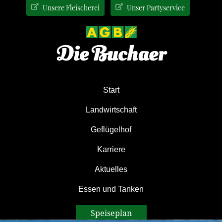
Zur
Zum
Zur
Unsere Fleischerei
Unser Partyservice
Hauptnavigation
Inhalt
Seitenspalte
springen
springen
springen
Start
Landwirtschaft
Geflügelhof
Karriere
Aktuelles
Essen und Tanken
Speiseplan