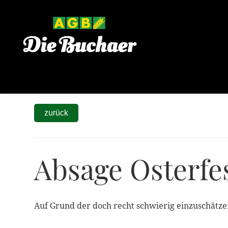
Zur
Zum
Zur
Hauptnavigation
Inhalt
Seitenspalte
springen
springen
springen
zurück
Absage Osterfe
Auf Grund der doch recht schwierig einzuschätzen