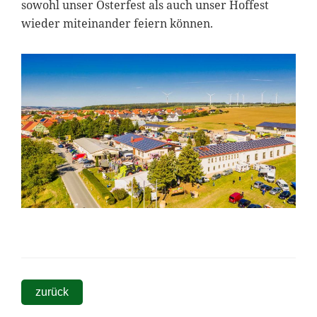
sowohl unser Osterfest als auch unser Hoffest
wieder miteinander feiern können.
zurück
Seitenspalte