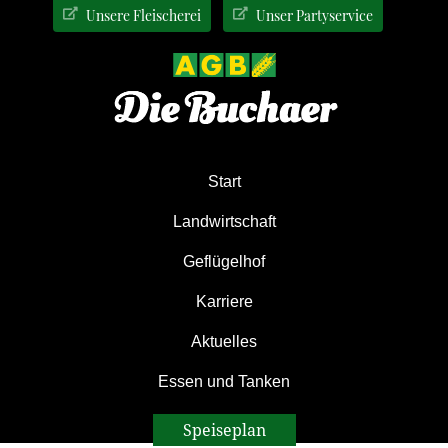
Zur
Zum
Zur
Unsere Fleischerei
Unser Partyservice
Hauptnavigation
Inhalt
Seitenspalte
springen
springen
springen
Start
Landwirtschaft
Geflügelhof
Karriere
Aktuelles
Essen und Tanken
Speiseplan