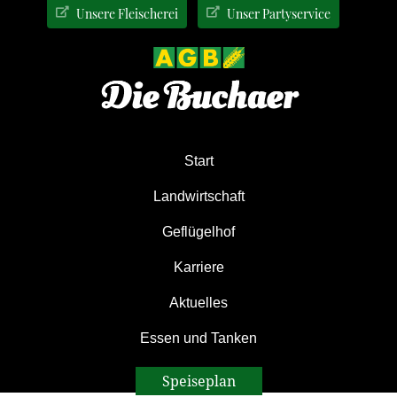
Zur
Zum
Zur
Unsere Fleischerei
Unser Partyservice
Hauptnavigation
Inhalt
Seitenspalte
springen
springen
springen
Start
Landwirtschaft
Geflügelhof
Karriere
Aktuelles
Essen und Tanken
Speiseplan