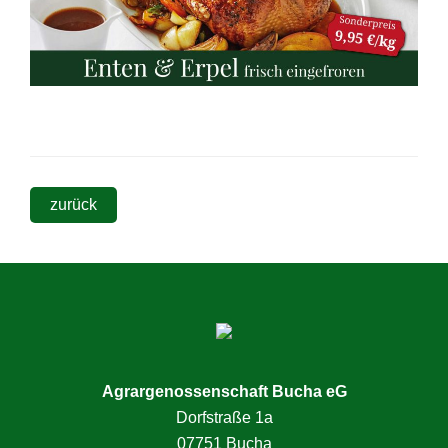
zurück
Seitenspalte
Agrargenossenschaft Bucha eG
Dorfstraße 1a
07751 Bucha