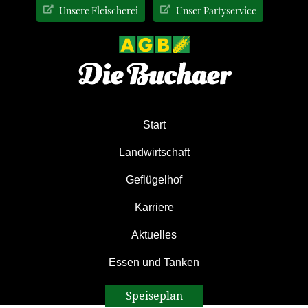
Zur
Zum
Zur
Unsere Fleischerei
Unser Partyservice
Hauptnavigation
Inhalt
Seitenspalte
springen
springen
springen
Start
Landwirtschaft
Geflügelhof
Karriere
Aktuelles
Essen und Tanken
Speiseplan