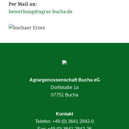
Per Mail an:
bewerbung@agrar-bucha.de
Seitenspalte
Agrargenossenschaft Bucha eG
Dorfstraße 1a
07751 Bucha
Kontakt
Telefon:
+49 (0) 3641 2842-0
Fax: +49 (0) 3641 2842-26