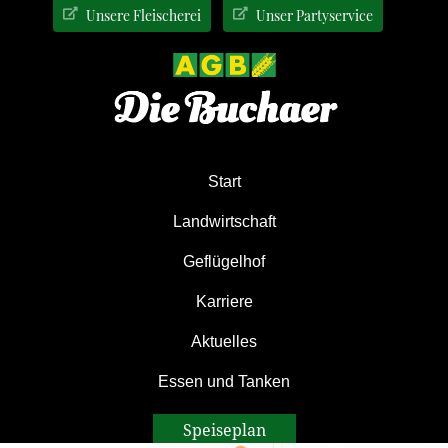
Zur
Zum
Zur
Unsere Fleischerei
Unser Partyservice
Hauptnavigation
Inhalt
Seitenspalte
springen
springen
springen
Start
Landwirtschaft
Geflügelhof
Karriere
Aktuelles
Essen und Tanken
Speiseplan