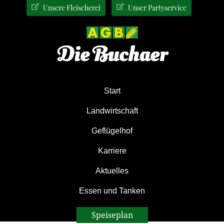
Zur
Zum
Zur
Unsere Fleischerei
Unser Partyservice
Hauptnavigation
Inhalt
Seitenspalte
springen
springen
springen
Start
Landwirtschaft
Geflügelhof
Karriere
Aktuelles
Essen und Tanken
Speiseplan