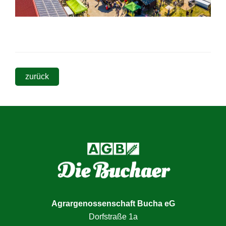
zurück
Seitenspalte
Agrargenossenschaft Bucha eG
Dorfstraße 1a