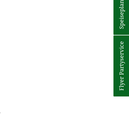
Speiseplan
Flyer Partyservice
e