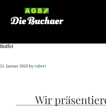
Zur
Zum
Zur
Hauptnavigation
Inhalt
Seitenspalte
springen
springen
springen
Buffet
21. Januar 2020
by
robert
Wir präsentier