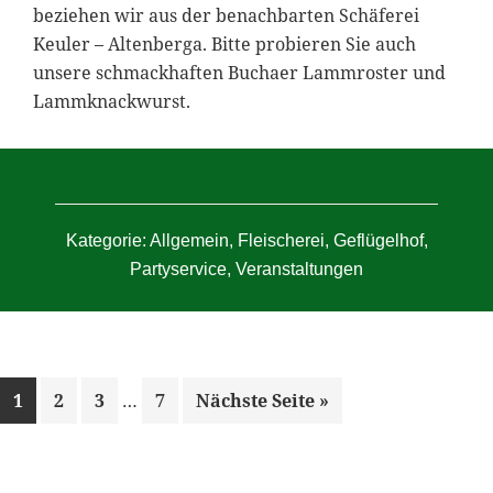
beziehen wir aus der benachbarten Schäferei
Keuler – Altenberga. Bitte probieren Sie auch
unsere schmackhaften Buchaer Lammroster und
Lammknackwurst.
Kategorie:
Allgemein
,
Fleischerei
,
Geflügelhof
,
Partyservice
,
Veranstaltungen
Weggelassene
Seite
Seite
Seite
Seite
aufrufen
1
2
3
…
7
Nächste Seite
»
Zwischenseiten