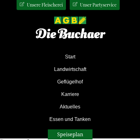
Zur
Zum
Zur
Unsere Fleischerei
Unser Partyservice
Hauptnavigation
Inhalt
Seitenspalte
springen
springen
springen
Start
Landwirtschaft
Geflügelhof
Karriere
Aktuelles
Essen und Tanken
Speiseplan