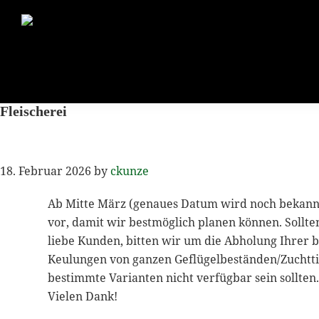
Zur
Zum
Zur
Hauptnavigation
Inhalt
Seitenspalte
springen
springen
springen
Fleischerei
18. Februar 2026
by
ckunze
Ab Mitte März (genaues Datum wird noch bekannt g
vor, damit wir bestmöglich planen können. Sollt
liebe Kunden, bitten wir um die Abholung Ihrer 
Keulungen von ganzen Geflügelbeständen/Zuchttie
bestimmte Varianten nicht verfügbar sein sollten
Vielen Dank!