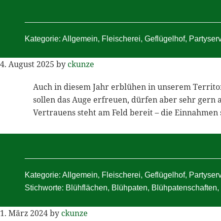
Kategorie:
Allgemein
,
Fleischerei
,
Geflügelhof
,
Partyser
4. August 2025
by
ckunze
Auch in diesem Jahr erblühen in unserem Terri
sollen das Auge erfreuen, dürfen aber sehr gern
Vertrauens steht am Feld bereit – die Einnahmen
Kategorie:
Allgemein
,
Fleischerei
,
Geflügelhof
,
Partyser
Stichworte:
Blühflächen
,
Blühpaten
,
Blühpatenschaften
,
1. März 2024
by
ckunze