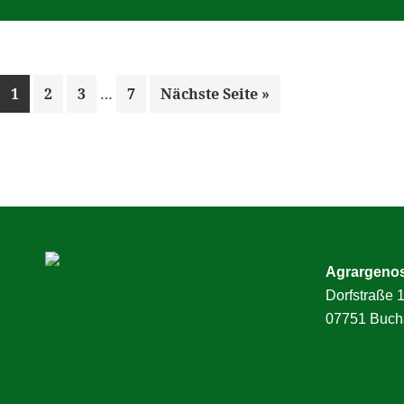
Weggelassene
Seite
Seite
Seite
Seite
aufrufen
1
2
3
…
7
Nächste Seite
»
Zwischenseiten
Agrargeno
Dorfstraße 
07751 Buch