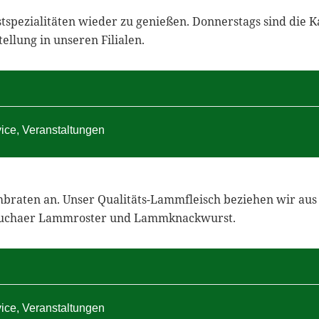
spezialitäten wieder zu genießen. Donnerstags sind die Ka
llung in unseren Filialen.
vice
,
Veranstaltungen
braten an. Unser Qualitäts-Lammfleisch beziehen wir aus 
n Buchaer Lammroster und Lammknackwurst.
vice
,
Veranstaltungen