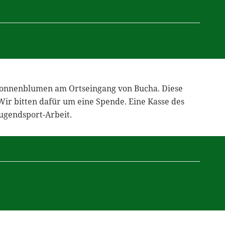
Sonnenblumen am Ortseingang von Bucha. Diese
ir bitten dafür um eine Spende. Eine Kasse des
ugendsport-Arbeit.