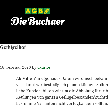
Zur
Zum
Zur
Hauptnavigation
Inhalt
Seitenspalte
springen
springen
springen
Geflügelhof
18. Februar 2026
by
ckunze
Ab Mitte März (genaues Datum wird noch bekannt g
vor, damit wir bestmöglich planen können. Sollt
liebe Kunden, bitten wir um die Abholung Ihrer 
Keulungen von ganzen Geflügelbeständen/Zuchttie
bestimmte Varianten nicht verfügbar sein sollten