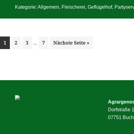
Kategorie:
Allgemein
,
Fleischerei
,
Geflügelhof
,
Partyser
Weggelassene
Seite
Seite
Seite
Seite
aufrufen
1
2
3
…
7
Nächste Seite
»
Zwischenseiten
Agrargeno
Dorfstraße 
07751 Buch