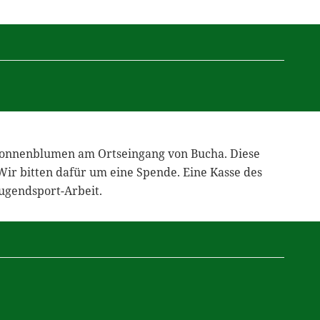
Sonnenblumen am Ortseingang von Bucha. Diese
ir bitten dafür um eine Spende. Eine Kasse des
ugendsport-Arbeit.