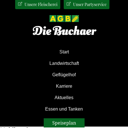
Zur
Zum
Zur
Unsere Fleischerei
Unser Partyservice
Hauptnavigation
Inhalt
Seitenspalte
springen
springen
springen
Start
Landwirtschaft
Geflügelhof
Karriere
Aktuelles
Essen und Tanken
Speiseplan