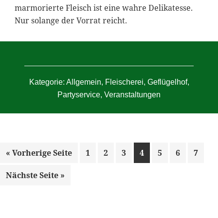
marmorierte Fleisch ist eine wahre Delikatesse.
Nur solange der Vorrat reicht.
Kategorie:
Allgemein
,
Fleischerei
,
Geflügelhof
,
Partyservice
,
Veranstaltungen
aufrufen
Seite
Seite
Seite
Seite
Seite
Seite
Seite
« Vorherige Seite
1
2
3
4
5
6
7
aufrufen
Nächste Seite
»