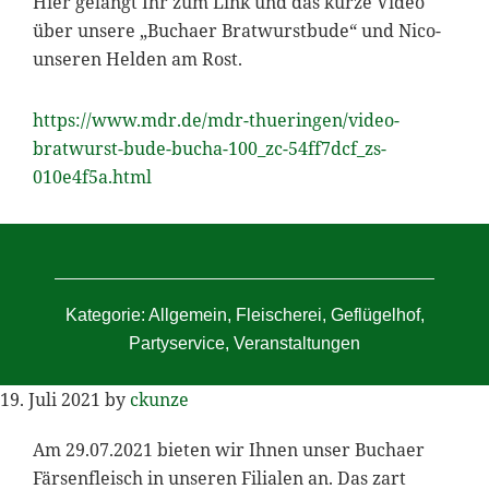
Hier gelangt Ihr zum Link und das kurze Video
über unsere „Buchaer Bratwurstbude“ und Nico-
unseren Helden am Rost.
https://www.mdr.de/mdr-thueringen/video-
bratwurst-bude-bucha-100_zc-54ff7dcf_zs-
010e4f5a.html
Kategorie:
Allgemein
,
Fleischerei
,
Geflügelhof
,
Partyservice
,
Veranstaltungen
19. Juli 2021
by
ckunze
Am 29.07.2021 bieten wir Ihnen unser Buchaer
Färsenfleisch in unseren Filialen an. Das zart