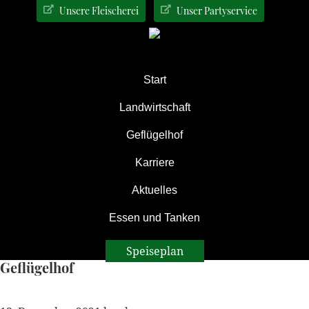
Zur
Zum
Zur
Unsere Fleischerei
Unser Partyservice
Hauptnavigation
Inhalt
Seitenspalte
springen
springen
springen
Start
Landwirtschaft
Geflügelhof
Karriere
Aktuelles
Essen und Tanken
Speiseplan
Geflügelhof